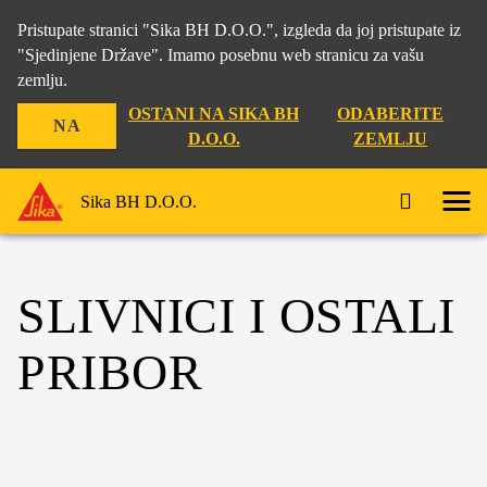
Pristupate stranici "Sika BH D.O.O.", izgleda da joj pristupate iz
"Sjedinjene Države". Imamo posebnu web stranicu za vašu
zemlju.
OSTANI NA SIKA BH
ODABERITE
NA
D.O.O.
ZEMLJU
Sika BH D.O.O.
SLIVNICI I OSTALI
PRIBOR