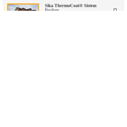
Sika ThermoCoat® Sistem
Brošure
Vanjski kompozitni sistem toplotne
izolacije - ETICS
PDF - 1 MB (BS)
O kompaniji
Tko smo
Karijera
Održivost
Lokacija
Kontakt