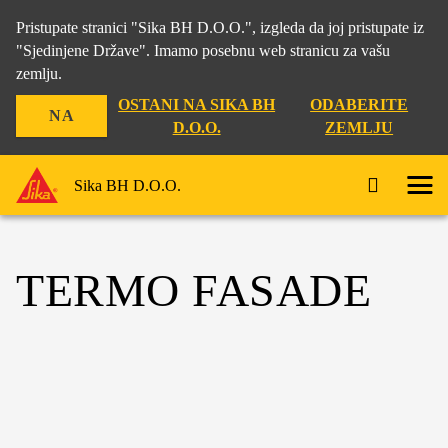
Pristupate stranici "Sika BH D.O.O.", izgleda da joj pristupate iz
"Sjedinjene Države". Imamo posebnu web stranicu za vašu
zemlju.
OSTANI NA SIKA BH
ODABERITE
NA
D.O.O.
ZEMLJU
Sika BH D.O.O.
TERMO FASADE