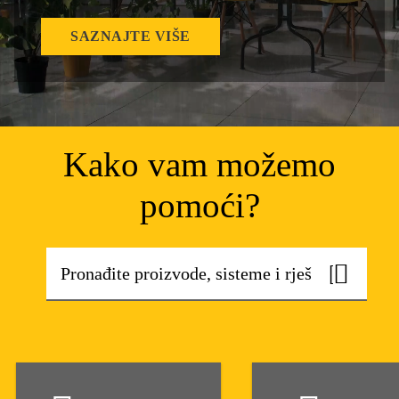
SAZNAJTE VIŠE
Kako vam možemo
pomoći?