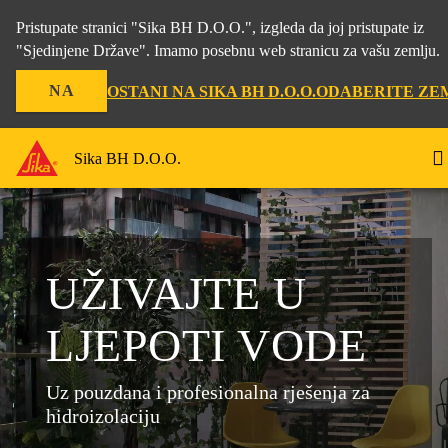
Pristupate stranici "Sika BH D.O.O.", izgleda da joj pristupate iz
"Sjedinjene Države". Imamo posebnu web stranicu za vašu zemlju.
NA
OSTANI NA SIKA BH D.O.O.
ODABERITE ZE
Sika BH D.O.O.
UŽIVAJTE U
LJEPOTI VODE
Uz pouzdana i profesionalna rješenja za
hidroizolaciju