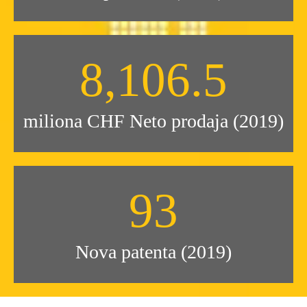
8,109.2
miliona CHF Neto prodaja (2019)
93
Nova patenta (2019)