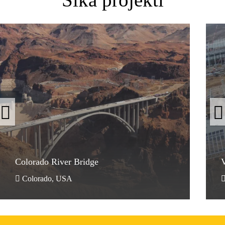
Colorado River Bridge
V
Colorado River Bridge
V
Colorado, USA