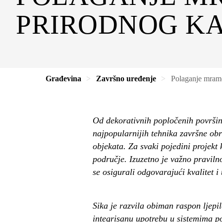
PRIRODNOG K
Građevina
Završno uređenje
Polaganje mramo
Od dekorativnih popločenih površin
najpopularnijih tehnika završne ob
objekata. Za svaki pojedini projekt
područje. Izuzetno je važno pravilno
se osigurali odgovarajući kvalitet i 
Sika je razvila obiman raspon ljepi
integrisanu upotrebu u sistemima po