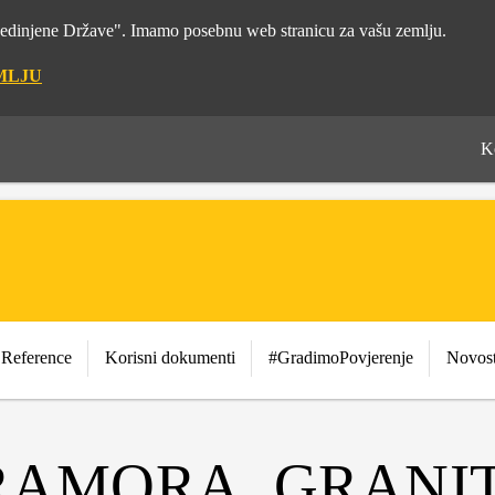
"Sjedinjene Države". Imamo posebnu web stranicu za vašu zemlju.
MLJU
K
Reference
Korisni dokumenti
#GradimoPovjerenje
Novost
AMORA, GRANIT