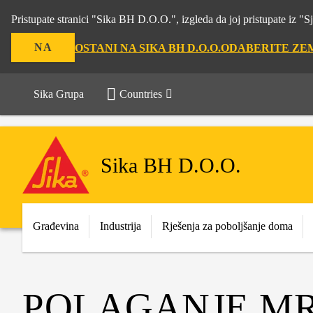
Pristupate stranici "Sika BH D.O.O.", izgleda da joj pristupate iz 
NA
OSTANI NA SIKA BH D.O.O.
ODABERITE ZE
Sika Grupa
Countries
Sika BH D.O.O.
Građevina
Industrija
Rješenja za poboljšanje doma
POLAGANJE MR