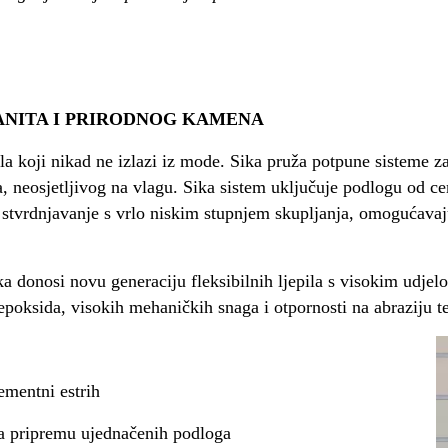
NITA I PRIRODNOG KAMENA
la koji nikad ne izlazi iz mode. Sika pruža potpune sisteme z
, neosjetljivog na vlagu. Sika sistem uključuje podlogu od c
o stvrdnjavanje s vrlo niskim stupnjem skupljanja, omogućavaj
 donosi novu generaciju fleksibilnih ljepila s visokim udjel
epoksida, visokih mehaničkih snaga i otpornosti na abraziju te
ementni estrih
a pripremu ujednačenih podloga