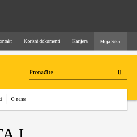
ontakt
Korisni dokumenti
Karijera
Moja Sika
i
O nama
A I