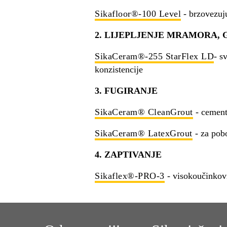
Sikafloor®-100 Level
- brzovezuju
2. LIJEPLJENJE MRAMORA,
SikaCeram®-255 StarFlex LD
- s
konzistencije
3. FUGIRANJE
SikaCeram® CleanGrout
- cement
SikaCeram® LatexGrout
- za pobo
4. ZAPTIVANJE
Sikaflex®-PRO-3
- visokoučinkov