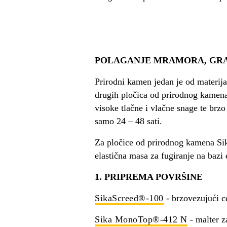
POLAGANJE MRAMORA, GRA
Prirodni kamen jedan je od materija
drugih pločica od prirodnog kamena
visoke tlačne i vlačne snage te brz
samo 24 – 48 sati.
Za pločice od prirodnog kamena Sika
elastična masa za fugiranje na bazi 
1. PRIPREMA POVRŠINE
SikaScreed®-100
- brzovezujući c
Sika MonoTop®-412 N
- malter z