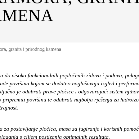
AMENA
ra, granita i prirodnog kamena
a do visoko funkcionalnih popločenih zidova i podova, polag
rade površina kojom se dodatno naglašavaju izgled i performa
 ključno je odabrati prave pločice i odgovarajući sistem njih
 pripremiti površinu te odabrati najbolja rješenja za hidroizo
trajnost.
la za postavljanje pločica, masa za fugiranje i korisnih pomoć
laganja s ciljem postizanja optimalnih rezultata.