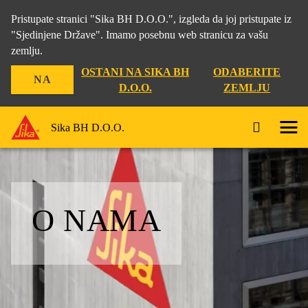
Pristupate stranici "Sika BH D.O.O.", izgleda da joj pristupate iz
"Sjedinjene Države". Imamo posebnu web stranicu za vašu
zemlju.
OSTANI NA SIKA BH
ODABERITE
NA
D.O.O.
ZEMLJU
Sika BH D.O.O.
O NAMA