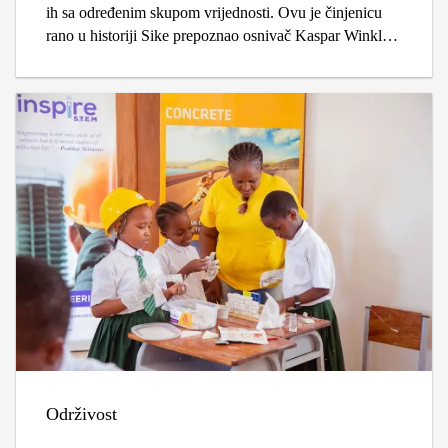
ih sa određenim skupom vrijednosti. Ovu je činjenicu
rano u historiji Sike prepoznao osnivač Kaspar Winkler,
koji je skovao ime kompanije i dizajnirao njen logotip.
Održivost