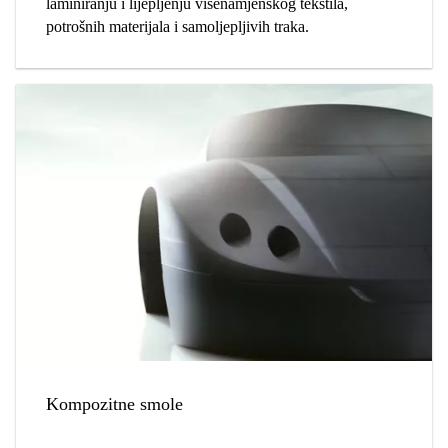
laminiranju i lijepljenju višenamjenskog tekstila,
potrošnih materijala i samoljepljivih traka.
Kompozitne smole