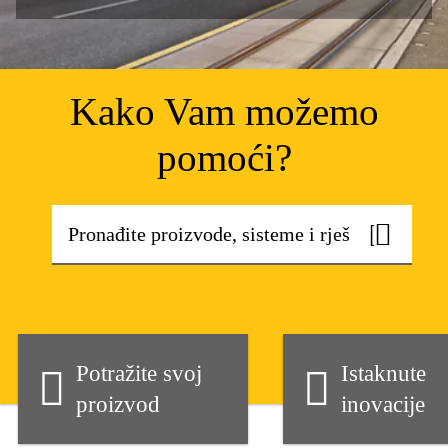
Kako Vam možemo
pomoći?
Potražite svoj
Istaknute
proizvod
inovacije