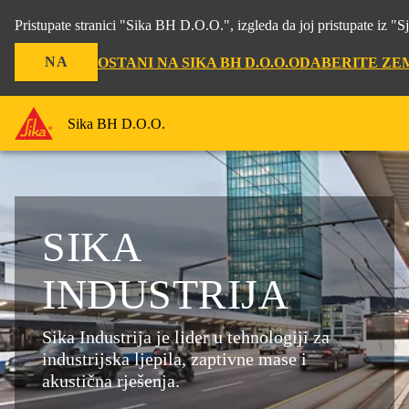
Pristupate stranici "Sika BH D.O.O.", izgleda da joj pristupate iz 
NA
OSTANI NA SIKA BH D.O.O.
ODABERITE ZE
Sika BH D.O.O.
SIKA
INDUSTRIJA
Sika Industrija je lider u tehnologiji za
industrijska ljepila, zaptivne mase i
akustična rješenja.