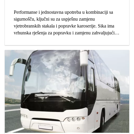
Performanse i jednostavna upotreba u kombinaciji sa
sigurnošču, ključni su za uspješnu zamjenu
vjetrobranskih stakala i popravke karoserije. Sika ima
vrhunska rješenja za popravku i zamjenu zahvaljujući
snažnom prisustvu u proizvodnji automobila i dijelova.