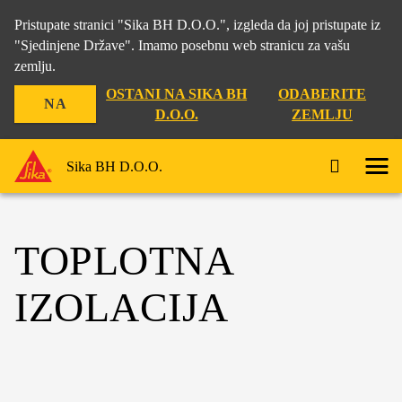
Pristupate stranici "Sika BH D.O.O.", izgleda da joj pristupate iz
"Sjedinjene Države". Imamo posebnu web stranicu za vašu
zemlju.
OSTANI NA SIKA BH
ODABERITE
NA
D.O.O.
ZEMLJU
Sika BH D.O.O.
TOPLOTNA
IZOLACIJA