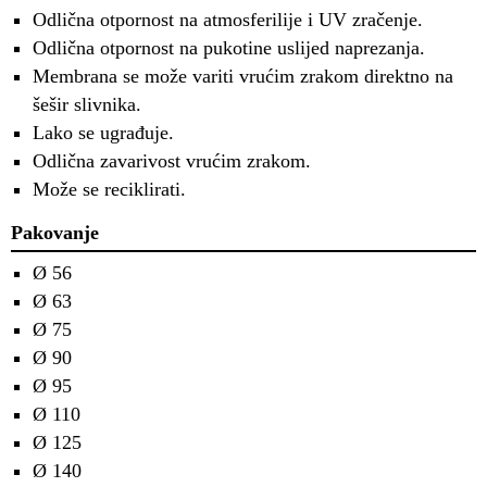
Odlična otpornost na atmosferilije i UV zračenje.
Odlična otpornost na pukotine uslijed naprezanja.
Membrana se može variti vrućim zrakom direktno na
šešir slivnika.
Lako se ugrađuje.
Odlična zavarivost vrućim zrakom.
Može se reciklirati.
Pakovanje
Ø 56
Ø 63
Ø 75
Ø 90
Ø 95
Ø 110
Ø 125
Ø 140