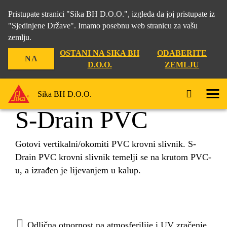
Pristupate stranici "Sika BH D.O.O.", izgleda da joj pristupate iz
"Sjedinjene Države". Imamo posebnu web stranicu za vašu
zemlju.
Građevina
...
S-Drain PVC
OSTANI NA SIKA BH
ODABERITE
NA
D.O.O.
ZEMLJU
Sika BH D.O.O.
S-Drain PVC
Gotovi vertikalni/okomiti PVC krovni slivnik. S-
Drain PVC krovni slivnik temelji se na krutom PVC-
u, a izrađen je lijevanjem u kalup.
Odlična otpornost na atmosferilije i UV zračenje.