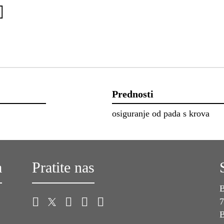
Prednosti
osiguranje od pada s krova
a
Pratite nas
B
7
B