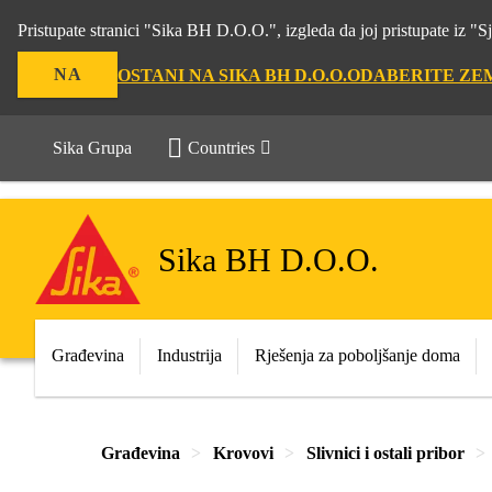
Pristupate stranici "Sika BH D.O.O.", izgleda da joj pristupate iz 
NA
OSTANI NA SIKA BH D.O.O.
ODABERITE ZE
Sika Grupa
Countries
Sika BH D.O.O.
Građevina
Industrija
Rješenja za poboljšanje doma
Građevina
Krovovi
Slivnici i ostali pribor