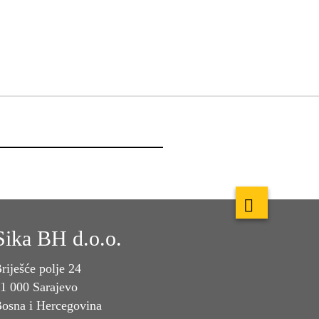
Sika BH d.o.o.
riješće polje 24
1 000 Sarajevo
osna i Hercegovina