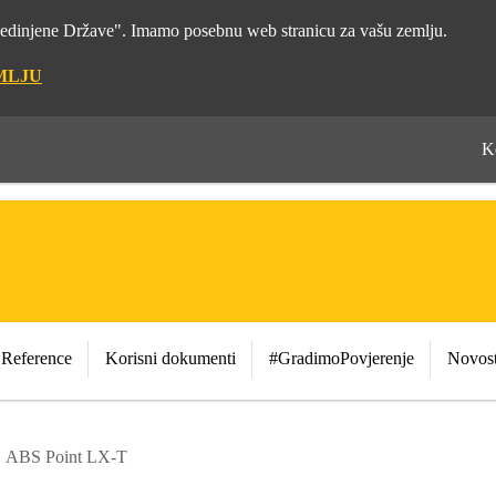
"Sjedinjene Države". Imamo posebnu web stranicu za vašu zemlju.
MLJU
K
Reference
Korisni dokumenti
#GradimoPovjerenje
Novost
ABS Point LX-T