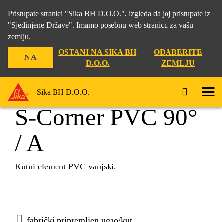
Pristupate stranici "Sika BH D.O.O.", izgleda da joj pristupate iz
"Sjedinjene Države". Imamo posebnu web stranicu za vašu
zemlju.
Građevina
...
S-Corner PVC 90° / A
OSTANI NA SIKA BH
ODABERITE
NA
D.O.O.
ZEMLJU
Sika BH D.O.O.
S-Corner PVC 90°
/ A
Kutni element PVC vanjski.
fabrički pripremljen ugao/kut,