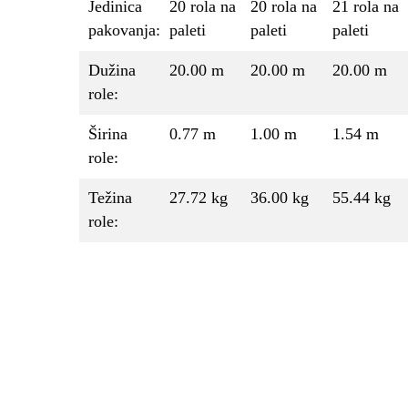
Jedinica
20 rola na
20 rola na
21 rola na
pakovanja:
paleti
paleti
paleti
Dužina
20.00 m
20.00 m
20.00 m
role:
Širina
0.77 m
1.00 m
1.54 m
role:
Težina
27.72 kg
36.00 kg
55.44 kg
role: