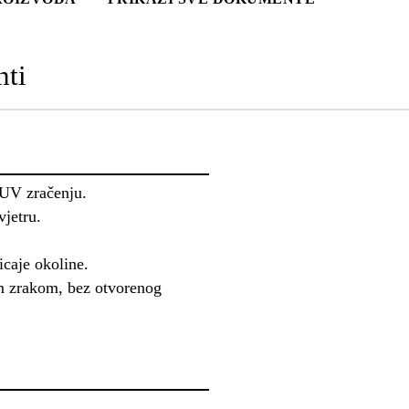
ti
 UV zračenju.
vjetru.
icaje okoline.
im zrakom, bez otvorenog