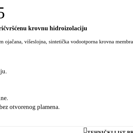
5
čvršćenu krovnu hidroizolaciju
m ojačana, višeslojna, sintetička vodootporna krovna membran
ju.
ine.
 bez otvorenog plamena.
TEHNIČKI LIST 