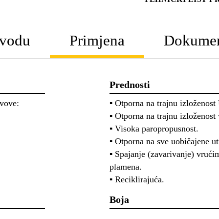
zvodu
Primjena
Dokumen
Prednosti
ovove:
▪ Otporna na trajnu izloženost
▪ Otporna na trajnu izloženost 
▪ Visoka paropropusnost.
▪ Otporna na sve uobičajene ut
▪ Spajanje (zavarivanje) vruć
plamena.
▪ Reciklirajuća.
Boja