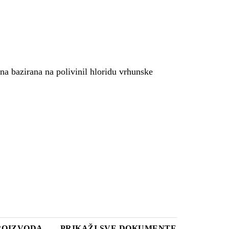
a bazirana na polivinil hloridu vrhunske
PROIZVODA
PRIKAŽI SVE DOKUMENTE