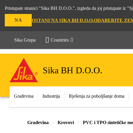
Pristupate stranici "Sika BH D.O.O.", izgleda da joj pristupate iz 
NA
OSTANI NA SIKA BH D.O.O.
ODABERITE ZE
Sika Grupa
Countries
Sika BH D.O.O.
Građevina
Industrija
Rješenja za poboljšanje doma
Građevina
Krovovi
PVC i TPO sintetičke 