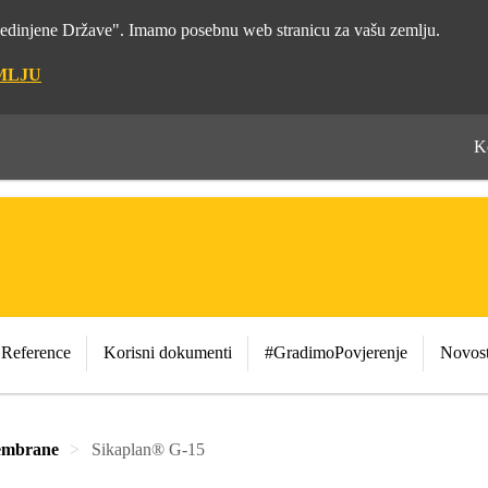
"Sjedinjene Države". Imamo posebnu web stranicu za vašu zemlju.
MLJU
K
Reference
Korisni dokumenti
#GradimoPovjerenje
Novost
membrane
Sikaplan® G-15