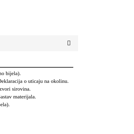
o bijela).
klaracija o uticaju na okolinu.
vori sirovina.
stav materijala.
ela).