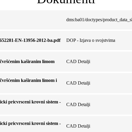
dms:ba01/doctypes/product_data_s
6652281-EN-13956-2012-ba.pdf
DOP - Izjava o svojstvima
ičvršćenim kaširanim limom
CAD Detalji
ičvršćenim kaširanim limom i
CAD Detalji
i pricvrsceni krovni sistem -
CAD Detalji
i pricvrsceni krovni sistem -
CAD Detalji