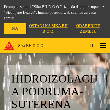
Pristupate stranici "Sika BH D.O.O.", izgleda da joj pristupate iz
"Sjedinjene Države". Imamo posebnu web stranicu za vašu
zemlju.
OSTANI NA SIKA BH
ODABERITE
NA
D.O.O.
ZEMLJU
Sika BH D.O.O.
HIDROIZOLACIJ
A PODRUMA-
SUTERENA