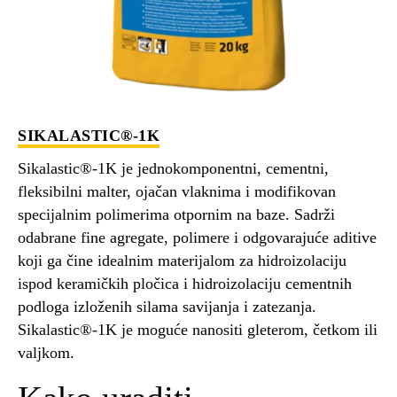
SIKALASTIC®-1K
Sikalastic®-1K je jednokomponentni, cementni,
fleksibilni malter, ojačan vlaknima i modifikovan
specijalnim polimerima otpornim na baze. Sadrži
odabrane fine agregate, polimere i odgovarajuće aditive
koji ga čine idealnim materijalom za hidroizolaciju
ispod keramičkih pločica i hidroizolaciju cementnih
podloga izloženih silama savijanja i zatezanja.
Sikalastic®-1K je moguće nanositi gleterom, četkom ili
valjkom.