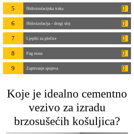
5
Hidroizolacijska traka
6
Hidroizolacija - drugi sloj
7
Ljepilo za pločice
8
Fug masa
9
Zaptivanje spojeva
Koje je idealno cementno
vezivo za izradu
brzosušećih košuljica?