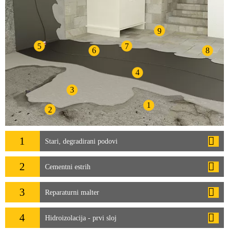
9
5
7
6
8
4
3
1
2
1
Stari, degradirani podovi
2
Cementni estrih
3
Reparaturni malter
4
Hidroizolacija - prvi sloj