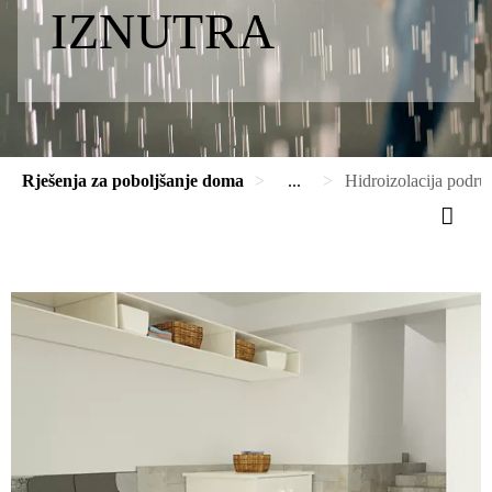
IZNUTRA
Rješenja za poboljšanje doma
...
Hidroizolacija podru