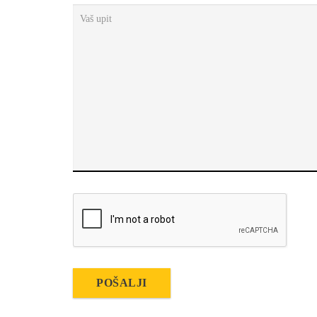
Vaš upit
POŠALJI