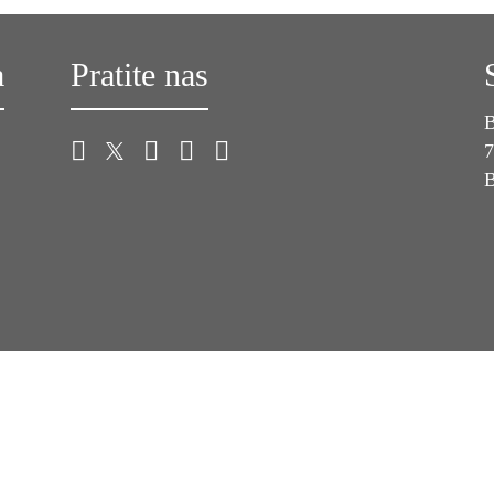
a
Pratite nas
B
7
B