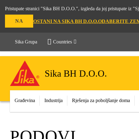
Pristupate stranici "Sika BH D.O.O.", izgleda da joj pristupate iz 
NA
OSTANI NA SIKA BH D.O.O.
ODABERITE ZE
Sika Grupa
Countries
Sika BH D.O.O.
Građevina
Industrija
Rješenja za poboljšanje doma
PODOVI