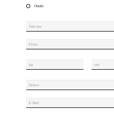
Ostalo
Vaše ime
Firma
zip
city
Država
E-Mail