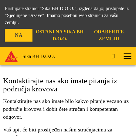
Pristupate stranici "Sika BH D.O.O.", izgleda da joj pristupate iz
"Sjedinjene Države". Imamo posebnu web stranicu za vašu
KROVOVI
zemlju.
OSTANI NA SIKA BH
ODABERITE
NA
D.O.O.
ZEMLJU
Sika BH D.O.O.
Kontaktirajte nas ako imate pitanja iz
područja krovova
Kontaktirajte nas ako imate bilo kakvo pitanje vezano uz
područje krovova i dobit čete stručan i kompetentan
odgovor.
Vaš upit će biti proslijeđen našim stručnjacima za