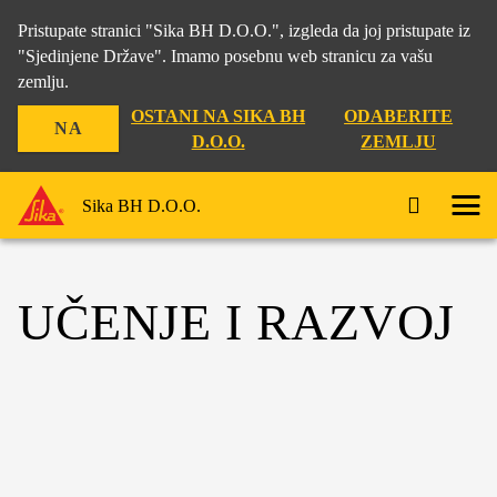
Pristupate stranici "Sika BH D.O.O.", izgleda da joj pristupate iz
"Sjedinjene Države". Imamo posebnu web stranicu za vašu
zemlju.
OSTANI NA SIKA BH
ODABERITE
NA
D.O.O.
ZEMLJU
Sika BH D.O.O.
UČENJE I RAZVOJ