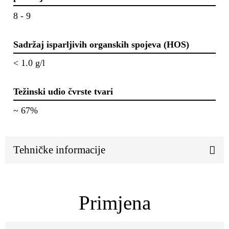
8 - 9
Sadržaj isparljivih organskih spojeva (HOS)
< 1.0 g/l
Težinski udio čvrste tvari
~ 67%
Tehničke informacije
Primjena