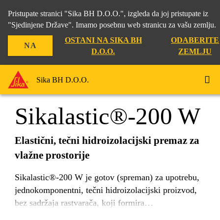
Pristupate stranici "Sika BH D.O.O.", izgleda da joj pristupate iz
"Sjedinjene Države". Imamo posebnu web stranicu za vašu zemlju.
OSTANI NA SIKA BH
ODABERITE
NA
Građevina
...
Sikalastic®-200 W
D.O.O.
ZEMLJU
Sika BH D.O.O.
Sikalastic®-200 W
Elastični, tečni hidroizolacijski premaz za
vlažne prostorije
Sikalastic®-200 W je gotov (spreman) za upotrebu,
jednokomponentni, tečni hidroizolacijski proizvod,
bez sadržaja rastvarača, koji formira
vodonepropusnu, fleksibilnu membranu otpornu na