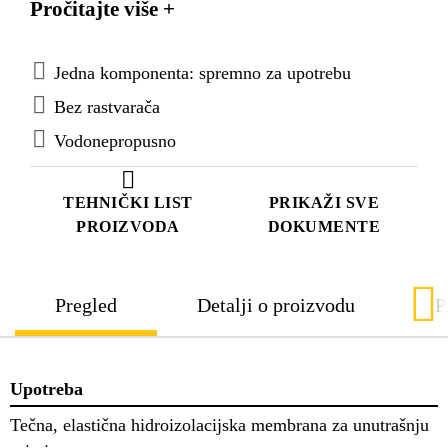
Pročitajte više +
stvaranje pukotina ispod čvrste zaštite (npr.
keramičke pločice ili kamene obloge).
Jedna komponenta: spremno za upotrebu
Bez rastvarača
Vodonepropusno
TEHNIČKI LIST
PRIKAŽI SVE
PROIZVODA
DOKUMENTE
Pregled
Detalji o proizvodu
P
Upotreba
Tečna, elastična hidroizolacijska membrana za unutrašnju