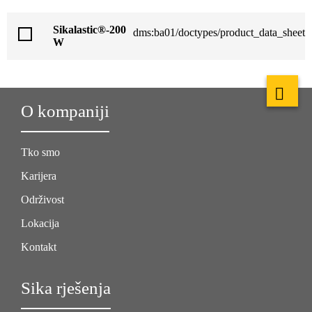
Sikalastic®-200
dms:ba01/doctypes/product_data_sheet
W
O kompaniji
Tko smo
Karijera
Održivost
Lokacija
Kontakt
Sika rješenja