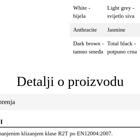
White -
Light grey -
bijela
svijetlo siva
Anthracite
Jasmine
Dark brown -
Total black -
tamno smeđa
potpuno crna
Detalji o proizvodu
brenja
I
 smanjenim klizanjem klase R2T po EN12004:2007.