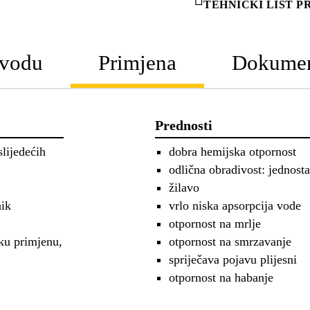
TEHNIČKI LIST 
zvodu
Primjena
Dokumen
Prednosti
lijedećih
dobra hemijska otpornost
odlična obradivost: jednosta
žilavo
aik
vrlo niska apsorpcija vode
otpornost na mrlje
ku primjenu,
otpornost na smrzavanje
spriječava pojavu plijesni
otpornost na habanje