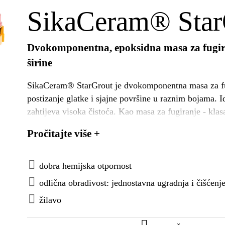
SikaCeram® Star
Dvokomponentna, epoksidna masa za fugira
širine
SikaCeram® StarGrout je dvokomponentna masa za fug
postizanje glatke i sjajne površine u raznim bojama. 
zahtijeva visoka čistoća. Kao masa za fugiranje - klasa RG po EN 13888. Kao ljepilo za pločice -
klasa R2 T po EN 12004.
Pročitajte više +
dobra hemijska otpornost
odlična obradivost: jednostavna ugradnja i čišćenj
žilavo