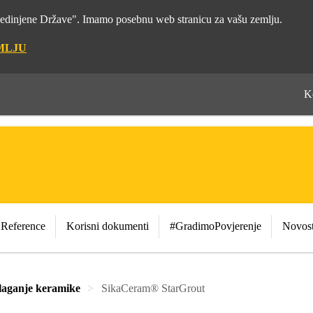
"Sjedinjene Države". Imamo posebnu web stranicu za vašu zemlju.
MLJU
K
Reference
Korisni dokumenti
#GradimoPovjerenje
Novost
laganje keramike
SikaCeram® StarGrout