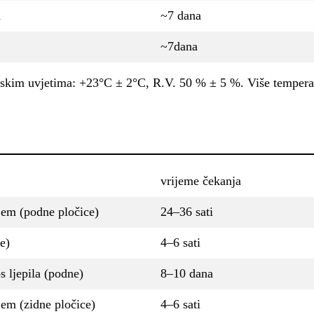
m
~7 dana
~7dana
rijskim uvjetima: +23°C ± 2°C, R.V. 50 % ± 5 %. Više temper
vrijeme čekanja
jem (podne pločice)
24–36 sati
e)
4–6 sati
s ljepila (podne)
8–10 dana
jem (zidne pločice)
4–6 sati