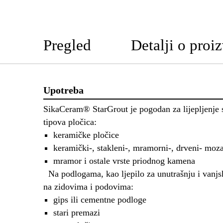
Pregled
Detalji o proi
Upotreba
SikaCeram® StarGrout je pogodan za lijepljenje s
tipova pločica:
keramičke pločice
keramički-, stakleni-, mramorni-, drveni- moz
mramor i ostale vrste priodnog kamena
Na podlogama, kao ljepilo za unutrašnju i vanjs
na zidovima i podovima:
gips ili cementne podloge
stari premazi