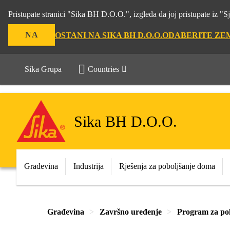
Pristupate stranici "Sika BH D.O.O.", izgleda da joj pristupate iz 
NA
OSTANI NA SIKA BH D.O.O.
ODABERITE ZE
Sika Grupa
Countries
Sika BH D.O.O.
Građevina
Industrija
Rješenja za poboljšanje doma
Građevina
Završno uređenje
Program za po