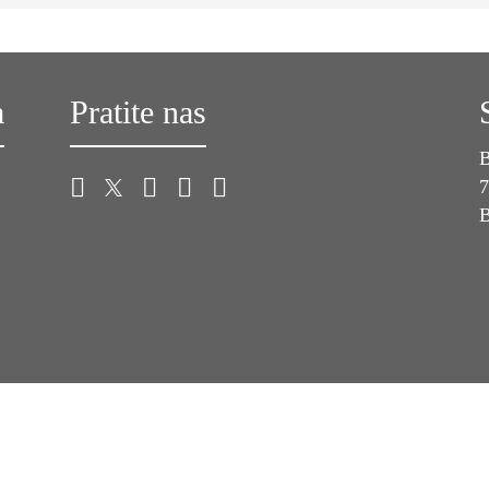
a
Pratite nas
B
7
B