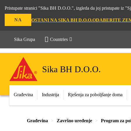
Pristupate stranici "Sika BH D.O.O.", izgleda da joj pristupate iz 
NA
OSTANI NA SIKA BH D.O.O.
ODABERITE ZE
Sika Grupa
Countries
Sika BH D.O.O.
Građevina
Industrija
Rješenja za poboljšanje doma
Građevina
Završno uređenje
Program za po