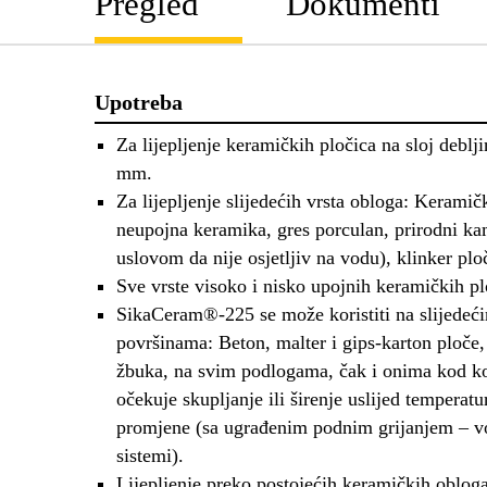
Pregled
Dokumenti
Upotreba
Za lijepljenje keramičkih pločica na sloj deblj
mm.
Za lijepljenje slijedećih vrsta obloga: Keramič
neupojna keramika, gres porculan, prirodni k
uslovom da nije osjetljiv na vodu), klinker plo
Sve vrste visoko i nisko upojnih keramičkih pl
SikaCeram®-225 se može koristiti na slijedeć
površinama: Beton, malter i gips-karton ploče, 
žbuka, na svim podlogama, čak i onima kod ko
očekuje skupljanje ili širenje uslijed temperatu
promjene (sa ugrađenim podnim grijanjem – v
sistemi).
Lijepljenje preko postojećih keramičkih obloga