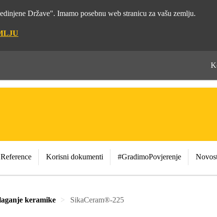
"Sjedinjene Države". Imamo posebnu web stranicu za vašu zemlju.
MLJU
K
Reference
Korisni dokumenti
#GradimoPovjerenje
Novost
laganje keramike
SikaCeram®-225