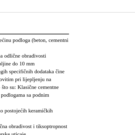
većinu podloga (beton, cementni
a odlične obradivosti
ebljine do 10 mm
ugih specifičnih dodataka čine
itim pri lijepljenju na
što su: Klasične cementne
na podlogama sa podnim
eko postojećih keramičkih
čna obradivost i tiksoptropnost
rske uticaje