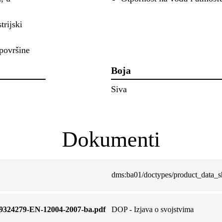
trijski
 površine
Boja
Siva
Dokumenti
dms:ba01/doctypes/product_data_s
9324279-EN-12004-2007-ba.pdf
DOP - Izjava o svojstvima