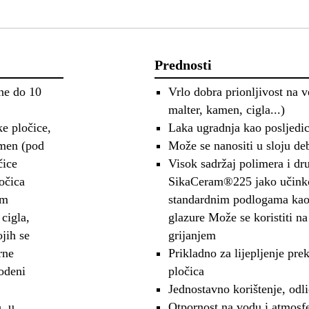
Prednosti
ine do 10
Vrlo dobra prionljivost na 
malter, kamen, cigla...)
ke pločice,
Laka ugradnja kao posljedic
amen (pod
Može se nanositi u sloju d
čice
Visok sadržaj polimera i dr
očica
SikaCeram®225 jako učinkov
im
standardnim podlogama kao 
cigla,
glazure Može se koristiti 
jih se
grijanjem
rne
Prikladno za lijepljenje pr
odeni
pločica
Jednostavno korištenje, odli
, u
Otpornost na vodu i atmosfe