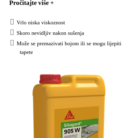
Pročitajte više +
prevenira razvoj plijesni i ostalih bioloških štetnika.
Vrlo niska viskoznost
Skoro nevidljiv nakon sušenja
Može se premazivati bojom ili se mogu lijepiti
tapete