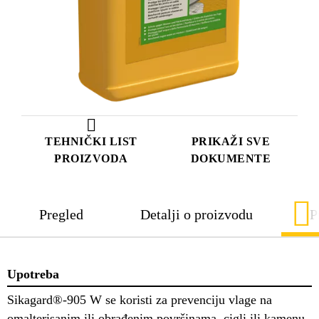
TEHNIČKI LIST
PRIKAŽI SVE
PROIZVODA
DOKUMENTE
Pregled
Detalji o proizvodu
P
Upotreba
Sikagard®-905 W se koristi za prevenciju vlage na
omalterisanim ili obrađenim površinama, cigli ili kamenu.