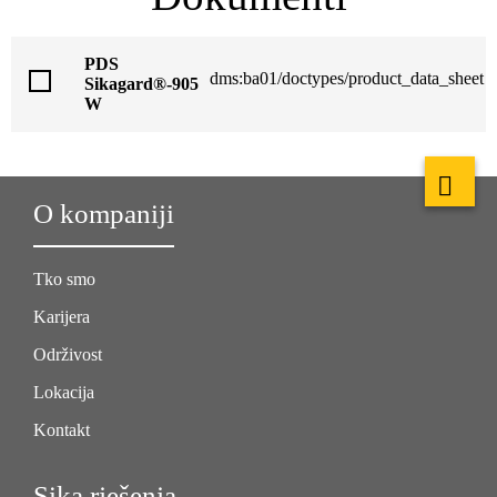
PDS
dms:ba01/doctypes/product_data_sheet
Sikagard®-905
W
O kompaniji
Tko smo
Karijera
Održivost
Lokacija
Kontakt
Sika rješenja