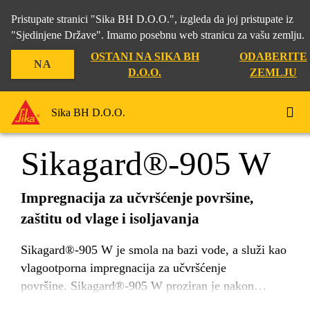
Pristupate stranici "Sika BH D.O.O.", izgleda da joj pristupate iz
"Sjedinjene Države". Imamo posebnu web stranicu za vašu zemlju.
OSTANI NA SIKA BH
ODABERITE
NA
Građevina
...
Sikagard®-905 W
D.O.O.
ZEMLJU
Sika BH D.O.O.
Sikagard®-905 W
Impregnacija za učvršćenje površine,
zaštitu od vlage i isoljavanja
Sikagard®-905 W je smola na bazi vode, a služi kao
vlagootporna impregnacija za učvršćenje
površine. Sikagard®-905 W proziran je nakon
sušenja. Sikagard®-905 W čini fizičku barijeru koja