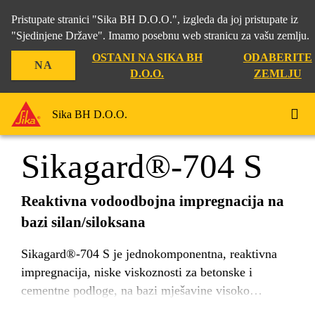
Pristupate stranici "Sika BH D.O.O.", izgleda da joj pristupate iz
"Sjedinjene Države". Imamo posebnu web stranicu za vašu zemlju.
OSTANI NA SIKA BH
ODABERITE
NA
Građevina
...
Sikagard®-704 S
D.O.O.
ZEMLJU
Sika BH D.O.O.
Sikagard®-704 S
Reaktivna vodoodbojna impregnacija na
bazi silan/siloksana
Sikagard®-704 S je jednokomponentna, reaktivna
impregnacija, niske viskoznosti za betonske i
cementne podloge, na bazi mješavine visoko
aktivnih silana i siloksana. Sikagard®-704 S