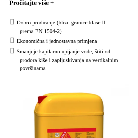
Pročitajte više +
zadovoljava zahtjeve EN 1504-2 za hidrofobne
impregnacije (klasa dubine prodiranja I i otpornost
na cikluse smrzavanje/odmrzavanje, te soli za
Dobro prodiranje (blizu granice klase II
odmrzavanje)
prema EN 1504-2)
Ekonomična i jednostavna primjena
Smanjuje kapilarno upijanje vode, štiti od
prodora kiše i zapljuskivanja na vertikalnim
površinama