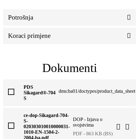
Potrošnja
Koraci primjene
Dokumenti
PDS
dms:ba01/doctypes/product_data_sheet
Sikagard®-704
S
ce-dop-Sikagard-704-
DOP - Izjava o
S-
svojstvima
020303010010000031-
1010-EN-1504-2-
PDF - 863 KB (BS)
2004-ba.pdf