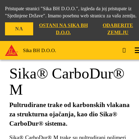
Pristupate stranici "Sika BH D.O.O.", izgleda da joj pristupate iz
"Sjedinjene Države". Imamo posebnu web stranicu za vašu zemlju.
OSTANI NA SIKA BH
ODABERITE
NA
Građevina
...
Sika® CarboDur® M
D.O.O.
ZEMLJU
Sika BH D.O.O.
Sika® CarboDur®
M
Pultrudirane trake od karbonskih vlakana
za strukturna ojačanja, kao dio Sika®
CarboDur® sistema.
Sika® CarboDur® M trake su pultrudirani polimeri