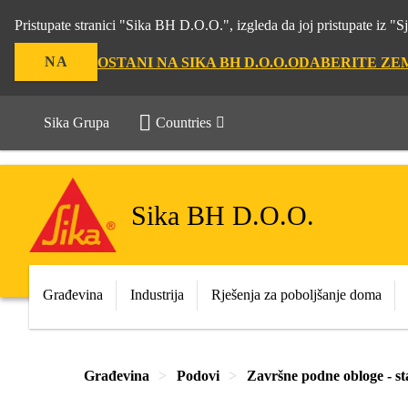
Pristupate stranici "Sika BH D.O.O.", izgleda da joj pristupate iz 
NA
OSTANI NA SIKA BH D.O.O.
ODABERITE ZE
Sika Grupa
Countries
Sika BH D.O.O.
Građevina
Industrija
Rješenja za poboljšanje doma
Građevina
Podovi
Završne podne obloge - st