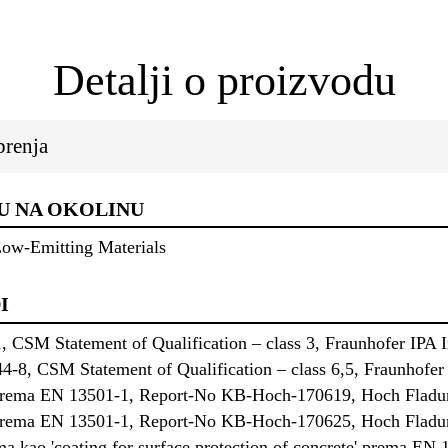
Detalji o proizvodu
brenja
U NA OKOLINU
ow-Emitting Materials
I
, CSM Statement of Qualification – class 3, Fraunhofer IPA Iz
-8, CSM Statement of Qualification – class 6,5, Fraunhofer I
ija prema EN 13501-1, Report-No KB-Hoch-170619, Hoch Fla
ija prema EN 13501-1, Report-No KB-Hoch-170625, Hoch Flad
ma kao 'coating for surface protection of concrete' prema EN