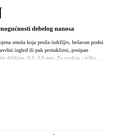
N
s mogućnosti debelog nanosa
ena smola koja pruža izdržljiv, bešavan podni
vršni izgled ili pak protuklizni, posipan
čite debljine, 0,6–3,0 mm. Za srednja - teška