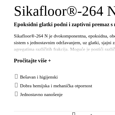
Sikafloor®-264 
Epoksidni glatki podni i zaptivni premaz 
Sikafloor®-264 N je dvokomponentna, epoksidna, oboj
sistem s jednostavnim održavanjem, uz glatki, sjajni za
agregatima različitih frakcija. Moguće je postići razli
opterećenja. Za upotrebu u interijeru.
Pročitajte više +
Bešavan i higijenski
Dobra hemijska i mehanička otpornost
Jednostavno nanošenje