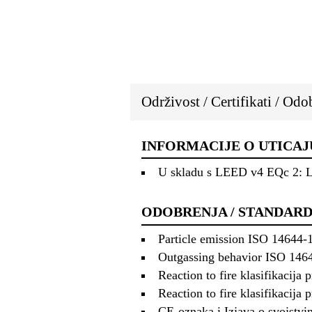
Održivost / Certifikati / Odo
INFORMACIJE O UTICAJ
U skladu s LEED v4 EQc 2: L
ODOBRENJA / STANDARD
Particle emission ISO 14644-1
Outgassing behavior ISO 14644
Reaction to fire klasifikac
Reaction to fire klasifikac
CE-oznaka i Izjava o svojstvi