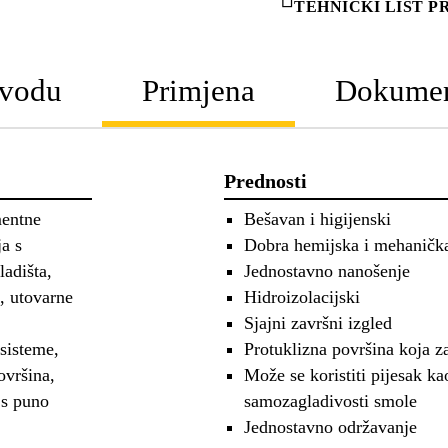
TEHNIČKI LIST 
zvodu
Primjena
Dokumen
Prednosti
mentne
Bešavan i higijenski
a s
Dobra hemijska i mehanička
ladišta,
Jednostavno nanošenje
, utovarne
Hidroizolacijski
Sjajni završni izgled
 sisteme,
Protuklizna površina koja z
ovršina,
Može se koristiti pijesak ka
 s puno
samozagladivosti smole
Jednostavno održavanje