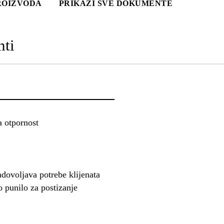
PROIZVODA
PRIKAŽI SVE DOKUMENTE
ti
 otpornost
adovoljava potrebe klijenata
o punilo za postizanje