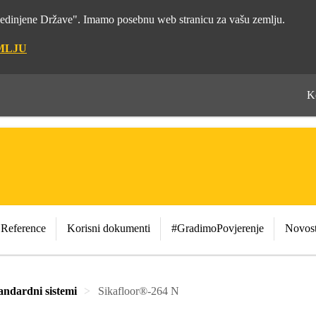
"Sjedinjene Države". Imamo posebnu web stranicu za vašu zemlju.
MLJU
K
Reference
Korisni dokumenti
#GradimoPovjerenje
Novost
andardni sistemi
Sikafloor®-264 N