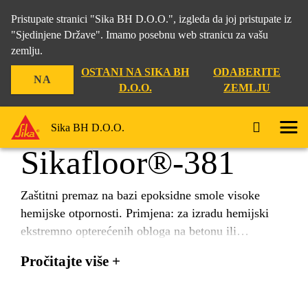
Pristupate stranici "Sika BH D.O.O.", izgleda da joj pristupate iz
"Sjedinjene Države". Imamo posebnu web stranicu za vašu
zemlju.
Građevina
...
Sikafloor®-381
OSTANI NA SIKA BH
ODABERITE
NA
D.O.O.
ZEMLJU
Sika BH D.O.O.
Sikafloor®-381
Zaštitni premaz na bazi epoksidne smole visoke
hemijske otpornosti. Primjena: za izradu hemijski
ekstremno opterećenih obloga na betonu ili
cementnom estrihu. Za prostorije i bazene za
Pročitajte više +
prikupljanje otpadnih voda, industrijskih podova,
hemijskoj, farmaceutskoj industriji i laboratorijima, i
sl. (Antistatik verzija na upit). Temeljni premaz: