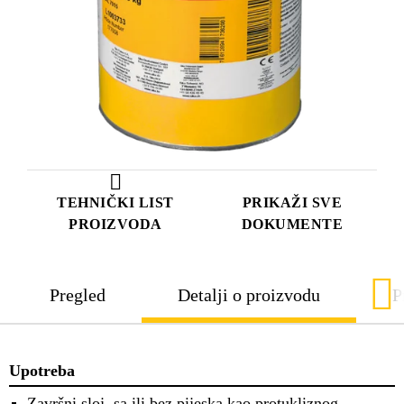
TEHNIČKI LIST
PRIKAŽI SVE
PROIZVODA
DOKUMENTE
Pregled
Detalji o proizvodu
P
Upotreba
Završni sloj, sa ili bez pijeska kao protukliznog