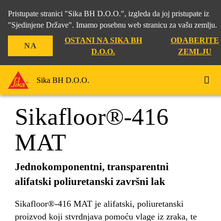
Pristupate stranici "Sika BH D.O.O.", izgleda da joj pristupate iz
"Sjedinjene Države". Imamo posebnu web stranicu za vašu zemlju.
OSTANI NA SIKA BH
ODABERITE
NA
Građevina
...
Sikafloor®-416 MAT
D.O.O.
ZEMLJU
Sika BH D.O.O.
Sikafloor®-416
MAT
Jednokomponentni, transparentni
alifatski poliuretanski završni lak
Sikafloor®-416 MAT je alifatski, poliuretanski
proizvod koji stvrdnjava pomoću vlage iz zraka, te