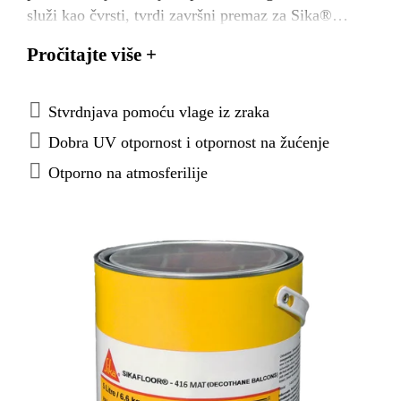
služi kao čvrsti, tvrdi završni premaz za Sika®
MonoFlex Sisteme.
Pročitajte više +
Stvrdnjava pomoću vlage iz zraka
Dobra UV otpornost i otpornost na žućenje
Otporno na atmosferilije