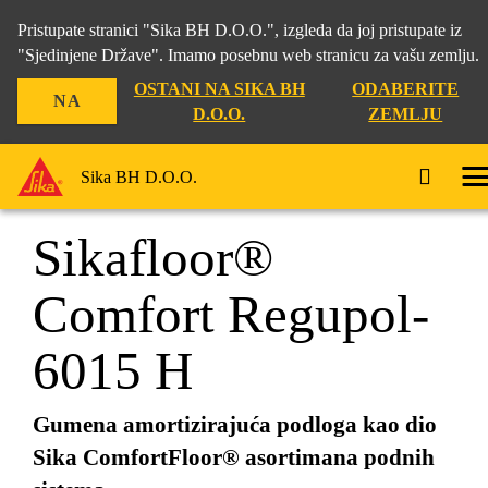
Pristupate stranici "Sika BH D.O.O.", izgleda da joj pristupate iz
"Sjedinjene Države". Imamo posebnu web stranicu za vašu zemlju.
OSTANI NA SIKA BH
ODABERITE
NA
Građevina
...
Sikafloor® Comfort Regupol-6015 H
D.O.O.
ZEMLJU
Sika BH D.O.O.
Sikafloor®
Comfort Regupol-
6015 H
Gumena amortizirajuća podloga kao dio
Sika ComfortFloor® asortimana podnih