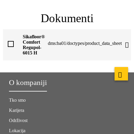
Dokumenti
Sikafloor®
Comfort
dms:ba01/doctypes/product_data_sheet
Regupol-
6015 H
O kompaniji
Tko smo
Karijera
Održivost
Lokacija