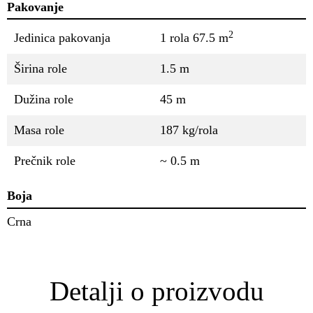
Pakovanje
2
Jedinica pakovanja
1 rola 67.5 m
Širina role
1.5 m
Dužina role
45 m
Masa role
187 kg/rola
Prečnik role
~ 0.5 m
Boja
Crna
Detalji o proizvodu