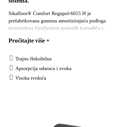
sistema.
Sikafloor® Comfort Regupol-6015 H je
prefabrikovana gumena amortizirajuća podloga
proizvedena lijepljenjem gumenih komadića s
poliuretanskom smjesom.
Pročitajte više +
Trajno fleksibilna
Apsorpcija udaraca i zvuka
Visoka tvrdoća