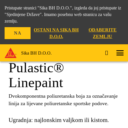
Pristupate stranici "Sika BH D.O.O.", izgleda da joj pristupate iz
"Sjedinjene Države". Imamo posebnu web stranicu za vašu
zemlju.
Građevina
...
Pulastic® Linepaint
OSTANI NA SIKA BH
ODABERITE
NA
D.O.O.
ZEMLJU
Sika BH D.O.O.
Pulastic®
Linepaint
Dvokomponentna poliuretanska boja za označavanje
linija za lijevane poliuretanske sportske podove.
Ugradnja: najlonskim valjkom ili kistom.