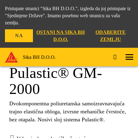
Pristupate stranici "Sika BH D.O.O.", izgleda da joj pristupate iz
"Sjedinjene Države". Imamo posebnu web stranicu za vašu
zemlju.
Građevina
...
Pulastic® GM-2000
OSTANI NA SIKA BH
ODABERITE
NA
D.O.O.
ZEMLJU
Sika BH D.O.O.
Pulastic® GM-
2000
Dvokomponentna poliuretanska samoizravnavajuća
trajno elastična obloga, izvrsne mehaničke čvrstoće,
bez otapala. Nosivi sloj sistema Pulastic®.