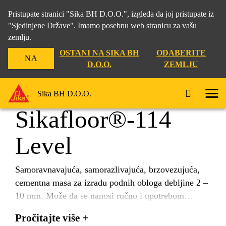
Pristupate stranici "Sika BH D.O.O.", izgleda da joj pristupate iz
"Sjedinjene Države". Imamo posebnu web stranicu za vašu
zemlju.
Građevina
...
Sikafloor®-114 Level
OSTANI NA SIKA BH
ODABERITE
NA
D.O.O.
ZEMLJU
Sika BH D.O.O.
Sikafloor®-114
Level
Samoravnavajuća, samorazlivajuća, brzovezujuća,
cementna masa za izradu podnih obloga debljine 2 –
10 mm. Može da se nanosi ručno i upotrebom
pumpi, a služi za izravnavanje podova u zatvorenim
Pročitajte više +
prostorima prije postavljanja završnih podnih obloga.