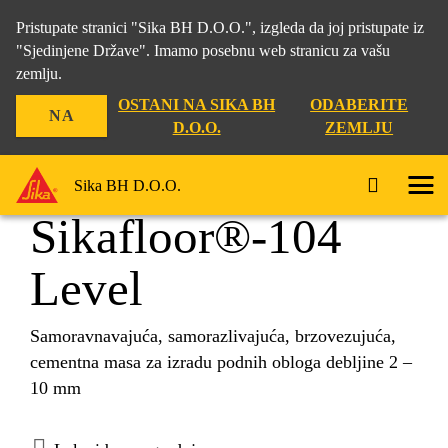
Pristupate stranici "Sika BH D.O.O.", izgleda da joj pristupate iz
"Sjedinjene Države". Imamo posebnu web stranicu za vašu
zemlju.
Građevina
...
Sikafloor®-104 Level
OSTANI NA SIKA BH
ODABERITE
NA
D.O.O.
ZEMLJU
Sika BH D.O.O.
Sikafloor®-104
Level
Samoravnavajuća, samorazlivajuća, brzovezujuća,
cementna masa za izradu podnih obloga debljine 2 –
10 mm