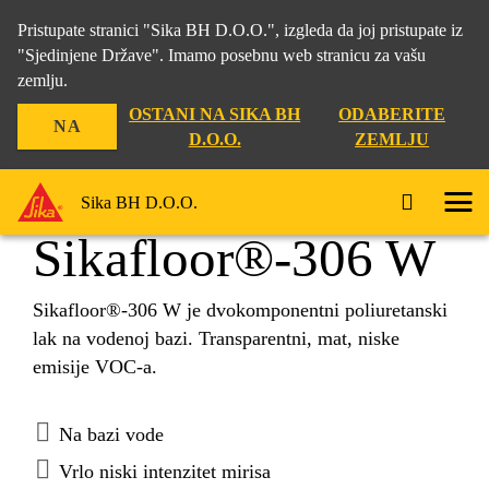
Pristupate stranici "Sika BH D.O.O.", izgleda da joj pristupate iz
"Sjedinjene Države". Imamo posebnu web stranicu za vašu
zemlju.
Građevina
...
Sikafloor®-306 W
OSTANI NA SIKA BH
ODABERITE
NA
D.O.O.
ZEMLJU
Sika BH D.O.O.
Sikafloor®-306 W
Sikafloor®-306 W je dvokomponentni poliuretanski
lak na vodenoj bazi. Transparentni, mat, niske
emisije VOC-a.
Na bazi vode
Vrlo niski intenzitet mirisa