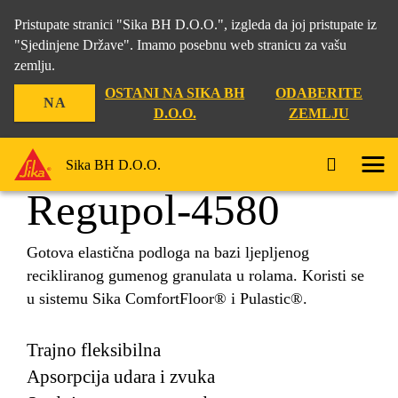
Pristupate stranici "Sika BH D.O.O.", izgleda da joj pristupate iz
"Sjedinjene Države". Imamo posebnu web stranicu za vašu
zemlju.
Građevina
...
Regupol-4580
OSTANI NA SIKA BH
ODABERITE
NA
D.O.O.
ZEMLJU
Sika BH D.O.O.
Regupol-4580
Gotova elastična podloga na bazi ljepljenog
recikliranog gumenog granulata u rolama. Koristi se
u sistemu Sika ComfortFloor® i Pulastic®.
Trajno fleksibilna
Apsorpcija udara i zvuka