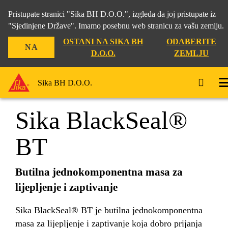
Pristupate stranici "Sika BH D.O.O.", izgleda da joj pristupate iz
"Sjedinjene Države". Imamo posebnu web stranicu za vašu zemlju.
OSTANI NA SIKA BH
ODABERITE
NA
Građevina
...
Sika BlackSeal® BT
D.O.O.
ZEMLJU
Sika BH D.O.O.
Sika BlackSeal®
BT
Butilna jednokomponentna masa za
lijepljenje i zaptivanje
Sika BlackSeal® BT je butilna jednokomponentna
masa za lijepljenje i zaptivanje koja dobro prijanja