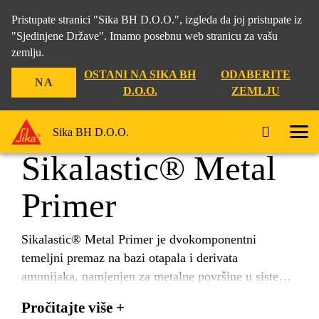
Pristupate stranici "Sika BH D.O.O.", izgleda da joj pristupate iz
"Sjedinjene Države". Imamo posebnu web stranicu za vašu
zemlju.
Građevina
...
Sikalastic® Metal Primer
OSTANI NA SIKA BH
ODABERITE
NA
D.O.O.
ZEMLJU
Sika BH D.O.O.
Sikalastic® Metal
Primer
Sikalastic® Metal Primer je dvokomponentni
temeljni premaz na bazi otapala i derivata
amonijaka, namjenjen za metalne površine u sistemu
SikaRoof® MTC i Sikalastic® tečnih
Pročitajte više +
hidroizolacijskih membrana.