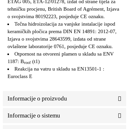
ETAG 005, ETA-12/01278, izdat od strane tijela za
tehničku procjenu, British Board of Agrément, Izjava
o svojstvima 80192223, posjeduje CE oznaku.
Tečna hidroizolacija za vanjske instalacije ispod
keramičkih pločica prema DIN EN 14891: 2012-07,
Izjava o svojstvima 28643599, izdata od strane
ovlaštene laboratorije 0761, posjeduje CE oznaku.
Otpornost na otvoreni plamen u skladu sa ENV
1187: B
(t1)
roof
Reakcija na vatru u skladu sa EN13501-1 :
Euroclass E
Informacije o proizvodu
Informacije o sistemu