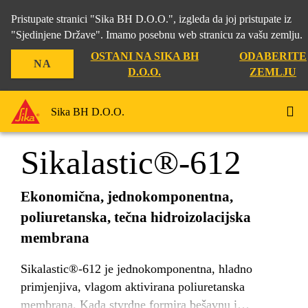
Pristupate stranici "Sika BH D.O.O.", izgleda da joj pristupate iz
"Sjedinjene Države". Imamo posebnu web stranicu za vašu zemlju.
OSTANI NA SIKA BH
ODABERITE
NA
Građevina
...
Sikalastic®-612
D.O.O.
ZEMLJU
Sika BH D.O.O.
Sikalastic®-612
Ekonomična, jednokomponentna,
poliuretanska, tečna hidroizolacijska
membrana
Sikalastic®-612 je jednokomponentna, hladno
primjenjiva, vlagom aktivirana poliuretanska
membrana. Kada stvrdne formira bešavnu i