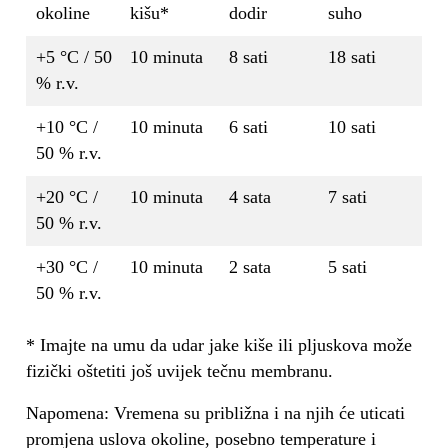
okoline
kišu*
dodir
suho
+5 °C / 50
10 minuta
8 sati
18 sati
% r.v.
+10 °C /
10 minuta
6 sati
10 sati
50 % r.v.
+20 °C /
10 minuta
4 sata
7 sati
50 % r.v.
+30 °C /
10 minuta
2 sata
5 sati
50 % r.v.
* Imajte na umu da udar jake kiše ili pljuskova može
fizički oštetiti još uvijek tečnu membranu.
Napomena: Vremena su približna i na njih će uticati
promjena uslova okoline, posebno temperature i