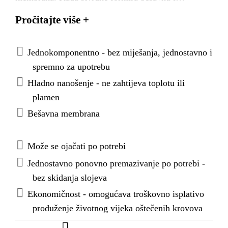
dugotrajnu hidroizolaciju za izložena krovna
Pročitajte više +
područja i konstrukcije, kao i ispod pločica na
balkonima i terasama..
Jednokomponentno - bez miješanja, jednostavno i
spremno za upotrebu
Hladno nanošenje - ne zahtijeva toplotu ili
plamen
Bešavna membrana
Može se ojačati po potrebi
Jednostavno ponovno premazivanje po potrebi -
bez skidanja slojeva
Ekonomičnost - omogućava troškovno isplativo
produženje životnog vijeka oštečenih krovova