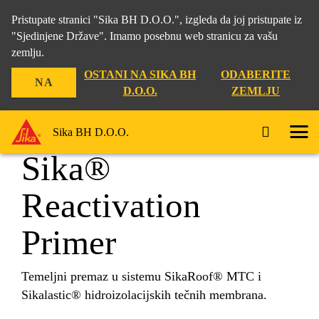
Pristupate stranici "Sika BH D.O.O.", izgleda da joj pristupate iz
"Sjedinjene Države". Imamo posebnu web stranicu za vašu
zemlju.
Građevina
...
Sika® Reactivation Primer
OSTANI NA SIKA BH
ODABERITE
NA
D.O.O.
ZEMLJU
Sika BH D.O.O.
Sika®
Reactivation
Primer
Temeljni premaz u sistemu SikaRoof® MTC i
Sikalastic® hidroizolacijskih tečnih membrana.