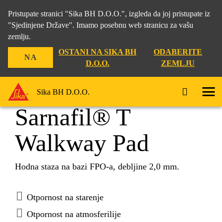
Pristupate stranici "Sika BH D.O.O.", izgleda da joj pristupate iz
"Sjedinjene Države". Imamo posebnu web stranicu za vašu
zemlju.
Građevina
...
Sarnafil® T Walkway Pad
OSTANI NA SIKA BH
ODABERITE
NA
D.O.O.
ZEMLJU
Sika BH D.O.O.
Sarnafil® T
Walkway Pad
Hodna staza na bazi FPO-a, debljine 2,0 mm.
Otpornost na starenje
Otpornost na atmosferilije