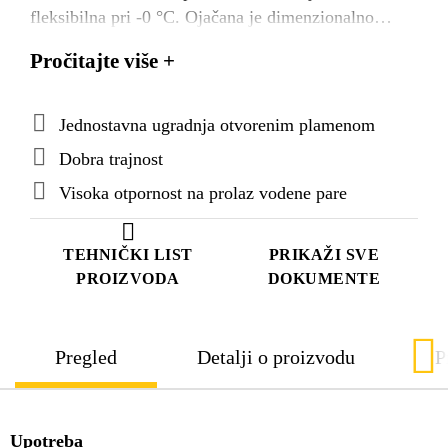
fleksibilna pri -0 °C. Ojačana je dimenzionalno
stabilnim poliesterskim pletivom i aluminijskom
Pročitajte više +
foIijom radi postizanja odlične barijere za
zaustavljanje prolaza pare. Gornja strana ima posip
od talka, a donja strana ima PE film koji izgara
Jednostavna ugradnja otvorenim plamenom
prilikom ugradnje i čini ugradnju jednostavnijom.
Dobra trajnost
Visoka otpornost na prolaz vodene pare
TEHNIČKI LIST
PRIKAŽI SVE
PROIZVODA
DOKUMENTE
Pregled
Detalji o proizvodu
P
Upotreba