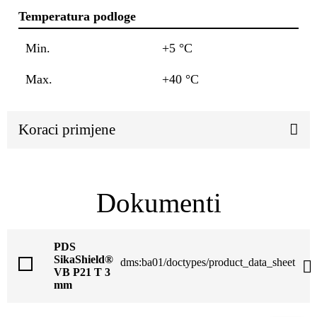
Temperatura podloge
Min.
+5 °C
Max.
+40 °C
Koraci primjene
Dokumenti
PDS
SikaShield®
dms:ba01/doctypes/product_data_sheet
VB P21 T 3
mm