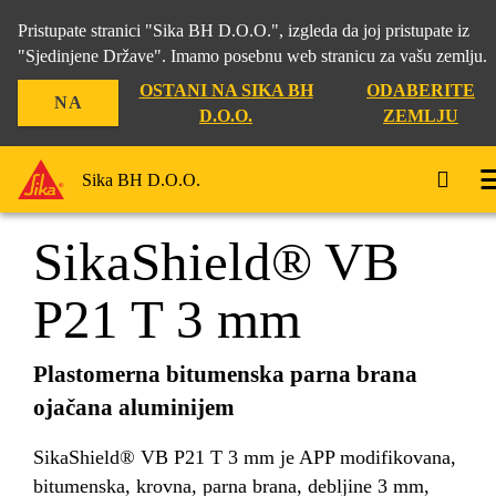
Pristupate stranici "Sika BH D.O.O.", izgleda da joj pristupate iz
"Sjedinjene Države". Imamo posebnu web stranicu za vašu zemlju.
OSTANI NA SIKA BH
ODABERITE
NA
Građevina
...
SikaShield® VB P21 T 3 mm
D.O.O.
ZEMLJU
Sika BH D.O.O.
SikaShield® VB
P21 T 3 mm
Plastomerna bitumenska parna brana
ojačana aluminijem
SikaShield® VB P21 T 3 mm je APP modifikovana,
bitumenska, krovna, parna brana, debljine 3 mm,