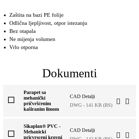
Zaštita na bazi PE folije
Odlična ljepljivost, otpor istezanju
Bez otapala
Ne mijenja volumen
Vrlo otporna
Dokumenti
Parapet sa
CAD Detalji
mehanički
pričvršćenim
DWG - 141 KB (BS)
kaširanim limom
Sikaplan® PVC -
CAD Detalji
Mehanicki
pricvrsceni krovni
DWG - 142 KB (BS)