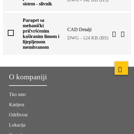
sistem - slivnik
Parapet sa
mehanički
CAD Detalji
pričvršćenim
kaširanim limom i
DWG - 124 KB (BS)
lijepljenom
membranom
O kompaniji
Tko smo
Karijera
Održivost
Lokacija