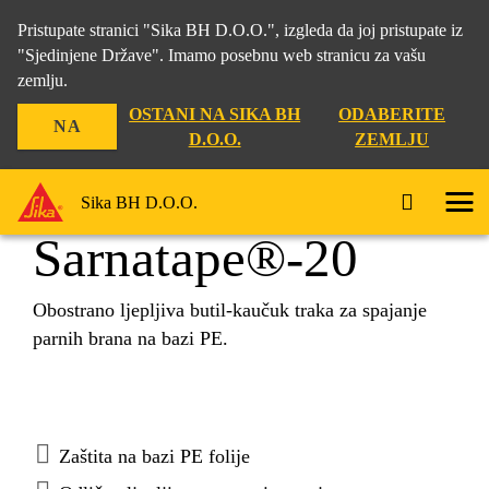
Pristupate stranici "Sika BH D.O.O.", izgleda da joj pristupate iz
"Sjedinjene Države". Imamo posebnu web stranicu za vašu
zemlju.
Građevina
...
Sarnatape®-20
OSTANI NA SIKA BH
ODABERITE
NA
D.O.O.
ZEMLJU
Sika BH D.O.O.
Sarnatape®-20
Obostrano ljepljiva butil-kaučuk traka za spajanje
parnih brana na bazi PE.
Zaštita na bazi PE folije