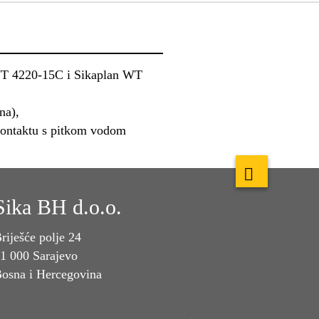
WT 4220-15C i Sikaplan WT
na),
 kontaktu s pitkom vodom
Sika BH d.o.o.
riješće polje 24
1 000 Sarajevo
osna i Hercegovina