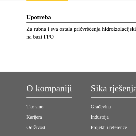
Upotreba
Za rubna i sva ostala pričvršćenja hidroizolacij
na bazi FPO
O kompaniji
Sika rješenj
Tko smo
Građevina
Karijera
Industrija
Održivost
Projekti i reference