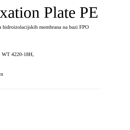
ation Plate PE
ja hidroizolacijskih membrana na bazi FPO
an WT 4220-18H,
om