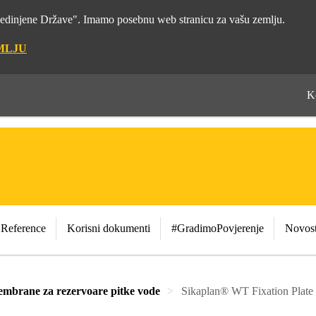
"Sjedinjene Države". Imamo posebnu web stranicu za vašu zemlju.
MLJU
K
Reference
Korisni dokumenti
#GradimoPovjerenje
Novost
embrane za rezervoare pitke vode
Sikaplan® WT Fixation Plate