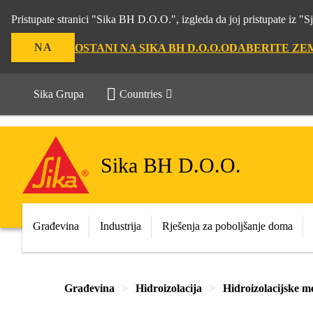
Pristupate stranici "Sika BH D.O.O.", izgleda da joj pristupate iz 
NA
OSTANI NA SIKA BH D.O.O.
ODABERITE ZE
Sika Grupa
Countries
Sika BH D.O.O.
Građevina
Industrija
Rješenja za poboljšanje doma
Građevina
Hidroizolacija
Hidroizolacijske m