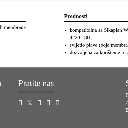
Prednosti
skih membrana
kompatibilna sa Sikaplan 
4220-18H,
svijetlo plava (boja membra
dozvoljena za korištenje u
a
Pratite nas
B
7
B