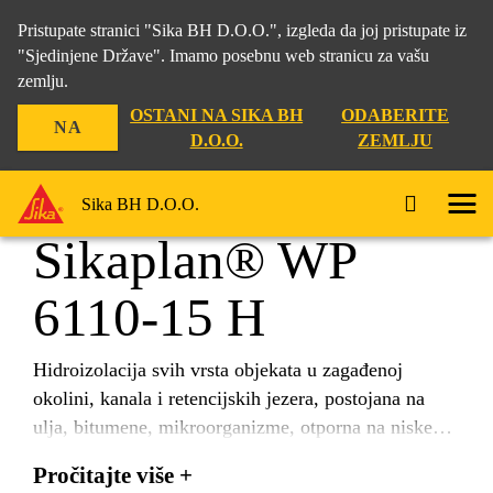
Pristupate stranici "Sika BH D.O.O.", izgleda da joj pristupate iz
"Sjedinjene Države". Imamo posebnu web stranicu za vašu
zemlju.
Građevina
...
Sikaplan® WP 6110-15 H
OSTANI NA SIKA BH
ODABERITE
NA
D.O.O.
ZEMLJU
Sika BH D.O.O.
Sikaplan® WP
6110-15 H
Hidroizolacija svih vrsta objekata u zagađenoj
okolini, kanala i retencijskih jezera, postojana na
ulja, bitumene, mikroorganizme, otporna na niske
temperature. Membrana na bazi PVC-a, nearmirana.
Pročitajte više +
Otporna na sve materijale koji se pojavljuju u