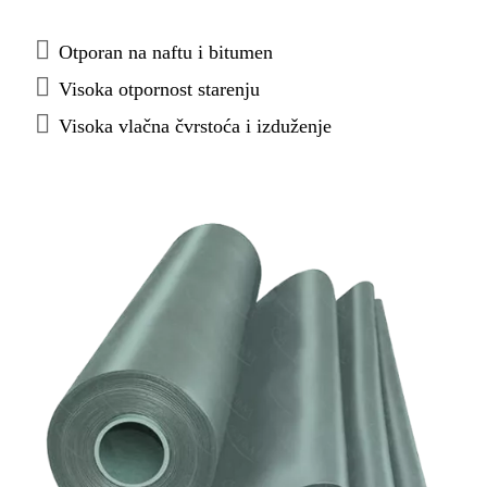
podzemlju, otporna na alge, mikroorganizme i
hidrostatski tlak. Idealna za prijelaz hidroizolacije s
Otporan na naftu i bitumen
PVC-a na bitumen. (prije Sika-Trocal A) Boja: crna
Visoka otpornost starenju
Visoka vlačna čvrstoća i izduženje