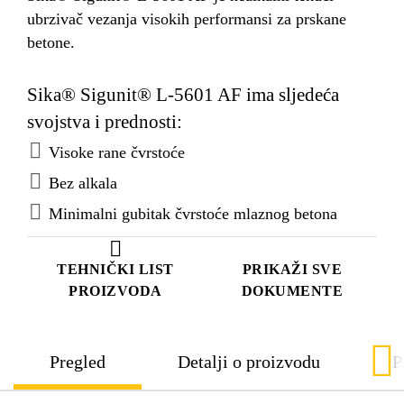
ubrzivač vezanja visokih performansi za prskane
betone.
Sika® Sigunit® L-5601 AF ima sljedeća
svojstva i prednosti:
Visoke rane čvrstoće
Bez alkala
Minimalni gubitak čvrstoće mlaznog betona
TEHNIČKI LIST
PRIKAŽI SVE
PROIZVODA
DOKUMENTE
Pregled
Detalji o proizvodu
P