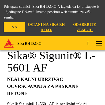
Pristupate stranici "Sika BH D.O.O.", izgleda da joj pristupate iz
"Sjedinjene Države". Imamo posebnu web stranicu za vašu
zemlju.
Građevina
...
Sika® Sigunit® L-5601 AF
OSTANI NA SIKA BH
ODABERITE
NA
D.O.O.
ZEMLJU
Sika BH D.O.O.
Sika® Sigunit® L-
5601 AF
NEALKALNI UBRZIVAČ
OČVRŠĆAVANJA ZA PRSKANE
BETONE
Sika® Sigunit® L-5601 AF je nealkalni tekući