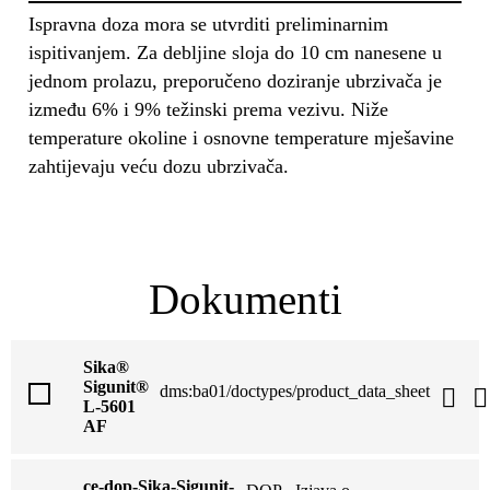
Ispravna doza mora se utvrditi preliminarnim
ispitivanjem. Za debljine sloja do 10 cm nanesene u
jednom prolazu, preporučeno doziranje ubrzivača je
između 6% i 9% težinski prema vezivu. Niže
temperature okoline i osnovne temperature mješavine
zahtijevaju veću dozu ubrzivača.
Dokumenti
Sika®
Sigunit®
dms:ba01/doctypes/product_data_sheet
L-5601
AF
ce-dop-Sika-Sigunit-