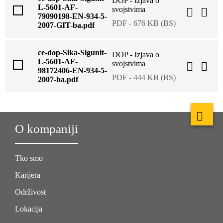
DOP - Izjava o
L-5601-AF-
svojstvima
79090198-EN-934-5-
PDF - 676 KB (BS)
2007-GIT-ba.pdf
ce-dop-Sika-Sigunit-
DOP - Izjava o
L-5601-AF-
svojstvima
98172406-EN-934-5-
PDF - 444 KB (BS)
2007-ba.pdf
O kompaniji
Tko smo
Karijera
Održivost
Lokacija