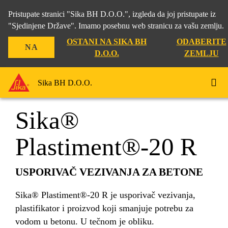
Pristupate stranici "Sika BH D.O.O.", izgleda da joj pristupate iz
"Sjedinjene Države". Imamo posebnu web stranicu za vašu zemlju.
OSTANI NA SIKA BH
ODABERITE
NA
Građevina
...
Sika® Plastiment®-20 R
D.O.O.
ZEMLJU
Sika BH D.O.O.
Sika®
Plastiment®-20 R
USPORIVAČ VEZIVANJA ZA BETONE
Sika® Plastiment®-20 R je usporivač vezivanja,
plastifikator i proizvod koji smanjuje potrebu za
vodom u betonu. U tečnom je obliku.