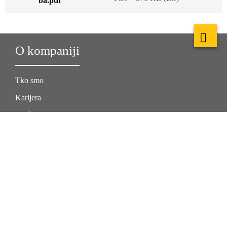
ba.pdf
O kompaniji
Tko smo
Karijera
Održivost
Lokacija
Kontakt
Sika rješenja
Građevina
Industrija