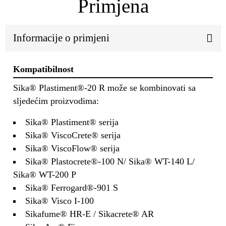
Primjena
Informacije o primjeni
Kompatibilnost
Sika® Plastiment®-20 R može se kombinovati sa
sljedećim proizvodima:
Sika® Plastiment® serija
Sika® ViscoCrete® serija
Sika® ViscoFlow® serija
Sika® Plastocrete®-100 N/ Sika® WT-140 L/
Sika® WT-200 P
Sika® Ferrogard®-901 S
Sika® Visco I-100
Sikafume® HR-E / Sikacrete® AR