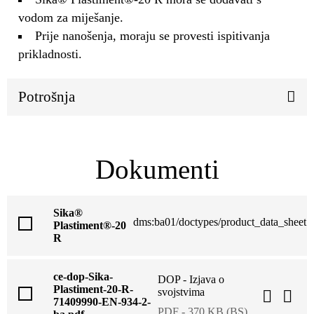
vodom za miješanje.
Prije nanošenja, moraju se provesti ispitivanja
prikladnosti.
Potrošnja
Dokumenti
Sika®
dms:ba01/doctypes/product_data_sheet
Plastiment®-20
R
ce-dop-Sika-
DOP - Izjava o
Plastiment-20-R-
svojstvima
71409990-EN-934-2-
PDF - 370 KB (BS)