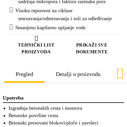
sadržaja mikropora i faktora razmaka pora
Visoku otpornost na cikluse
smrzavanja/odmrzavanja i soli za odleđivanje
Smanjeno kapilarno upijanje vode
TEHNIČKI LIST
PRIKAŽI SVE
PROIZVODA
DOKUMENTE
Pregled
Detalji o proizvodu
P
Upotreba
Izgradnja betonskih cesta i mostova
Betonske površine cesta
Betonski presovani blokovi/ploče i završeci