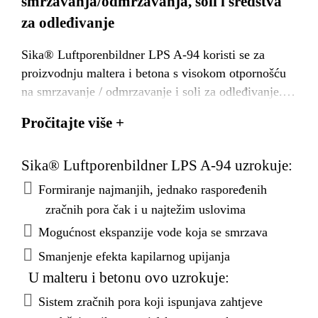
smrzavanja/odmrzavanja, soli i sredstva
za odleđivanje
Sika® Luftporenbildner LPS A-94 koristi se za
proizvodnju maltera i betona s visokom otpornošću
na smrzavanje / odmrzavanje i soli za odleđivanje.
Željeni sadržaj zračnih pora pouzdano se postiže čak
Pročitajte više +
i u zahtjevnim uvjetima kao npr. u cestovnim
konstrukcijama.
Sika® Luftporenbildner LPS A-94 uzrokuje:
Formiranje najmanjih, jednako raspoređenih
zračnih pora čak i u najtežim uslovima
Mogućnost ekspanzije vode koja se smrzava
Smanjenje efekta kapilarnog upijanja
U malteru i betonu ovo uzrokuje:
Sistem zračnih pora koji ispunjava zahtjeve