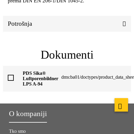
prema DIN EN 206-1/DIN 1045-2.
Potrošnja
Dokumenti
PDS Sika®
dms:ba01/doctypes/product_data_shee
Luftporenbildner
LPS A-94
O kompaniji
Tko smo