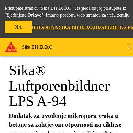
Pristupate stranici "Sika BH D.O.O.", izgleda da joj pristupate iz
"Sjedinjene Države". Imamo posebnu web stranicu za vašu zemlju.
NA
OSTANI NA SIKA BH D.O.O.
ODABERITE ZE
Građevina
...
Sika® Luftporenbildner LPS A-94
Sika BH D.O.O.
Sika®
Luftporenbildner
LPS A-94
Dodatak za uvođenje mikropora zraka u
betone sa zahtjevom otpornosti na cikluse