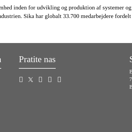
omhed inden for udvikling og produktion af systemer og
ndustrien. Sika har globalt 33.700 medarbejdere fordel
a
Pratite nas
B
7
B