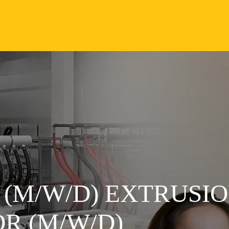
M/W/D) EXTRUSION
R (M/W/D)