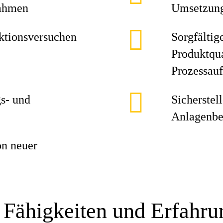
nahmen
Umsetzung
uktionsversuchen
Sorgfälti
Produktqu
Prozessau
s- und
Sicherstel
Anlagenbe
on neuer
 Fähigkeiten und Erfahr