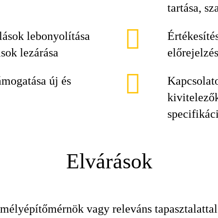
tartása, 
lások lebonyolítása
Értékesítés
ások lezárása
előrejelzé
mogatása új és
Kapcsolato
kivitelező
specifikác
Elvárások
 mélyépítőmérnök vagy releváns tapasztalattal