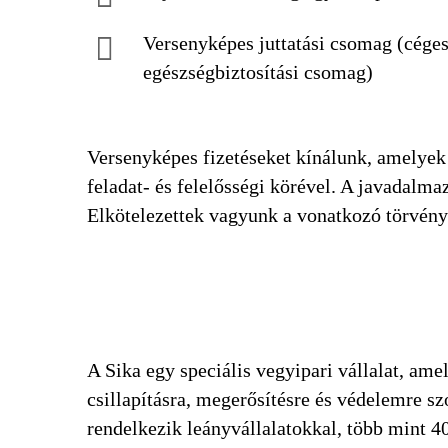
Versenyképes juttatási csomag (céges a
egészségbiztosítási csomag)
Versenyképes fizetéseket kínálunk, amelyek 
feladat- és felelősségi körével. A javadalm
Elkötelezettek vagyunk a vonatkozó törvénye
A Sika egy speciális vegyipari vállalat, amel
csillapításra, megerősítésre és védelemre s
rendelkezik leányvállalatokkal, több mint 40