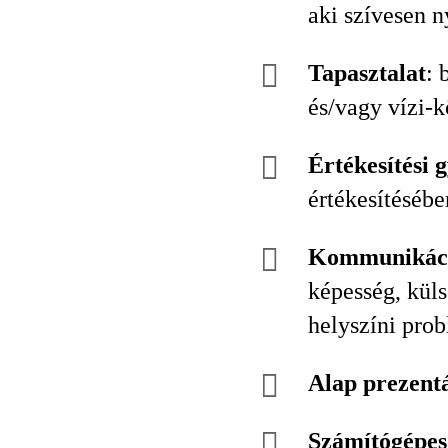
aki szívesen n
Tapasztalat
: 
és/vagy vízi-k
Értékesítési 
értékesítésébe
Kommunikáci
képesség, küls
helyszíni pro
Alap prezentá
Számítógépes