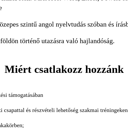
e
közepes szintű angol nyelvtudás szóban és írás
lföldön történő utazásra való hajlandóság.
Miért csatlakozz hozzánk
zési támogatásában
csapattal és részvételi lehetőség szakmai tréningeken
nkakörben;