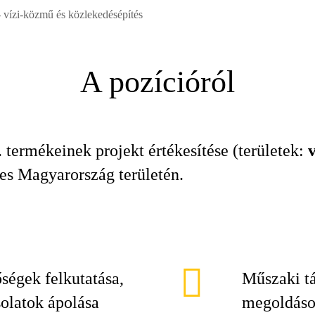
 - vízi-közmű és közlekedésépítés
A pozícióról
 termékeinek projekt értékesítése (területek:
jes Magyarország területén.
őségek felkutatása,
Műszaki tá
olatok ápolása
megoldások