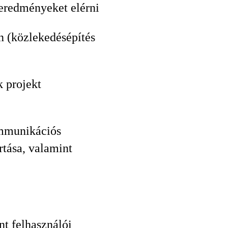
 eredményeket elérni
en (közlekedésépítés
k projekt
ommunikációs
rtása, valamint
nt felhasználói