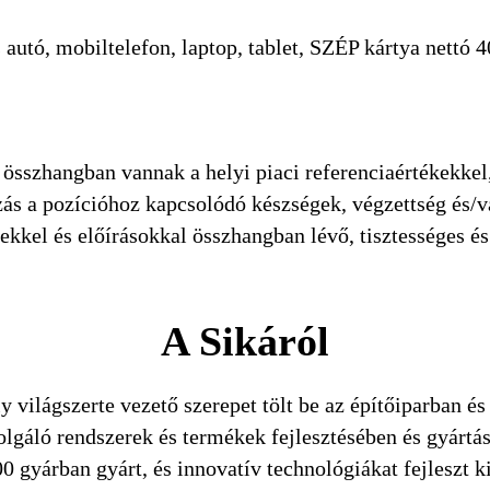
utó, mobiltelefon, laptop, tablet, SZÉP kártya nettó 40.
összhangban vannak a helyi piaci referenciaértékekkel
azás a pozícióhoz kapcsolódó készségek, végzettség és/
kkel és előírásokkal összhangban lévő, tisztességes és 
A Sikáról
y világszerte vezető szerepet tölt be az építőiparban és
zolgáló rendszerek és termékek fejlesztésében és gyártá
0 gyárban gyárt, és innovatív technológiákat fejleszt k