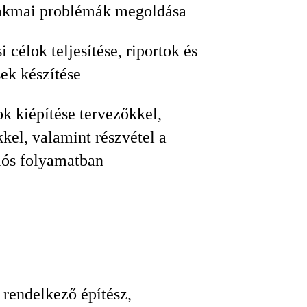
szakmai problémák megoldása
i célok teljesítése, riportok és
sek készítése
k kiépítése tervezőkkel,
kkel, valamint részvétel a
iós folyamatban
 rendelkező építész,