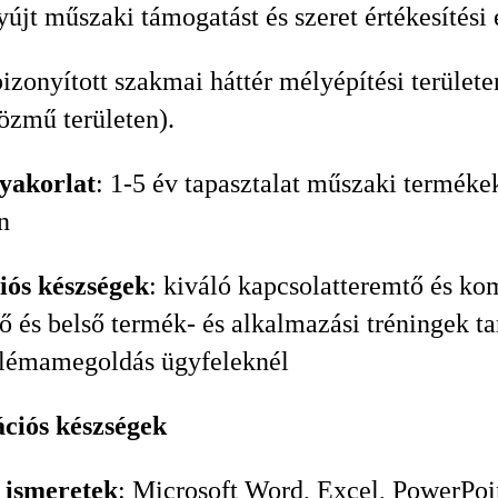
yújt műszaki támogatást és szeret értékesítési
bizonyított szakmai háttér mélyépítési terület
özmű területen).
gyakorlat
: 1-5 év tapasztalat műszaki terméke
n
ós készségek
: kiváló kapcsolatteremtő és k
ő és belső termék- és alkalmazási tréningek ta
blémamegoldás ügyfeleknél
ciós készségek
 ismeretek
: Microsoft Word, Excel, PowerPoi