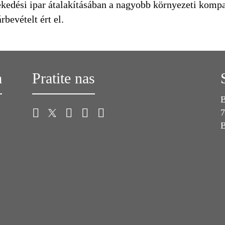
lekedési ipar átalakításában a nagyobb környezeti kompa
bevételt ért el.
a
Pratite nas
B
7
B