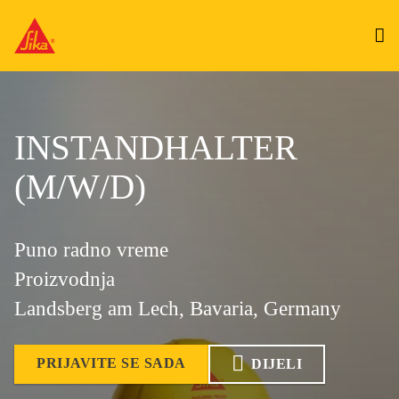
INSTANDHALTER
(M/W/D)
Puno radno vreme
Proizvodnja
Landsberg am Lech, Bavaria, Germany
PRIJAVITE SE SADA
DIJELI