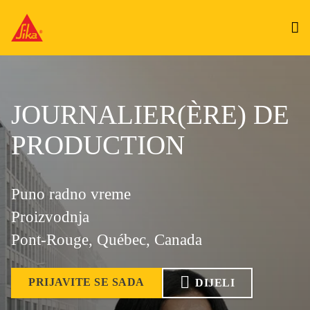
JOURNALIER(ÈRE) DE
PRODUCTION
Puno radno vreme
Proizvodnja
Pont-Rouge, Québec, Canada
PRIJAVITE SE SADA
DIJELI