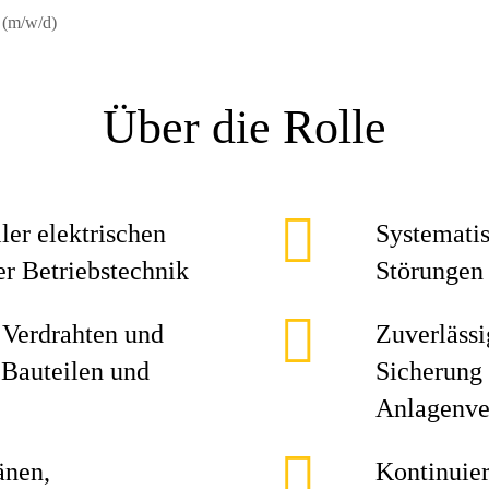
r (m/w/d)
Über die Rolle
ler elektrischen
Systemati
r Betriebstechnik
Störungen
, Verdrahten und
Zuverlässi
Bauteilen und
Sicherung 
Anlagenve
änen,
Kontinuier