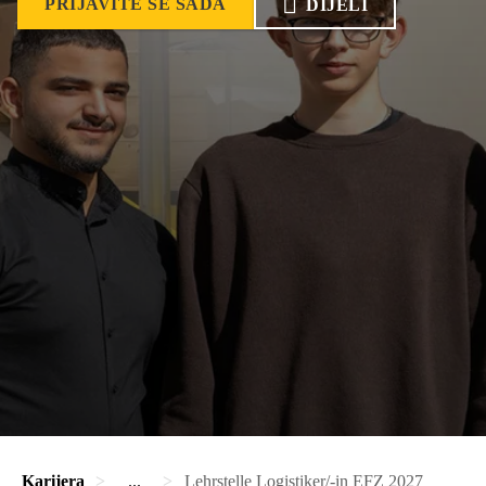
PRIJAVITE SE SADA
DIJELI
Karijera
...
Lehrstelle Logistiker/-in EFZ 2027